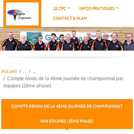
Panneau de gestion des cookies
LE CPC
INFOS PRATIQUES
CONTACT & PLAN
Accueil
Compte rendu de la 4ème journée de championnat par
équipes (2ème phase)
COMPTE RENDU DE LA 4ÈME JOURNÉE DE CHAMPIONNAT
PAR ÉQUIPES (2ÈME PHASE)
Publiée le
12 mars 2024
par THIERRY PORTE