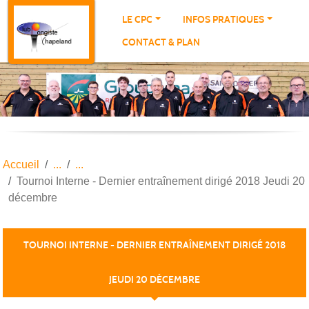
Panneau de gestion des cookies
LE CPC
INFOS PRATIQUES
CONTACT & PLAN
Accueil
Tournoi Interne - Dernier entraînement dirigé 2018 Jeudi 20
décembre
TOURNOI INTERNE - DERNIER ENTRAÎNEMENT DIRIGÉ 2018
JEUDI 20 DÉCEMBRE
Publiée le
16 déc. 2018
par THIERRY PORTE