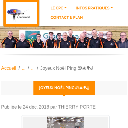
Panneau de gestion des cookies
LE CPC
INFOS PRATIQUES
CONTACT & PLAN
Accueil
Joyeux Noël Ping 🎁🎄🏓🍾
JOYEUX NOËL PING 🎁🎄🏓🍾
Publiée le
24 déc. 2018
par THIERRY PORTE