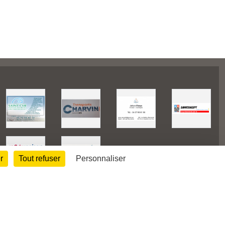
r
Tout refuser
Personnaliser
38711
visites
Informations légales