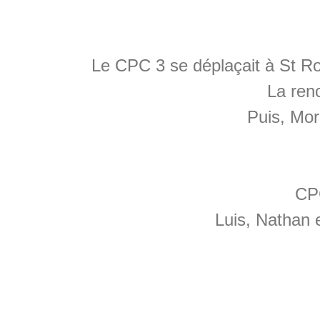
Le CPC 3 se déplaçait à St Ro
La ren
Puis, More
CPC
Luis, Nathan e