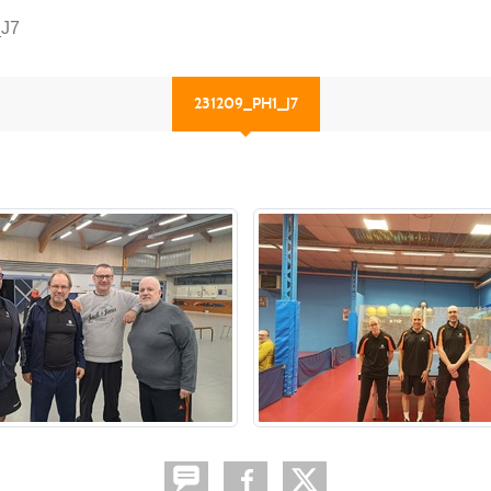
J7
231209_PH1_J7