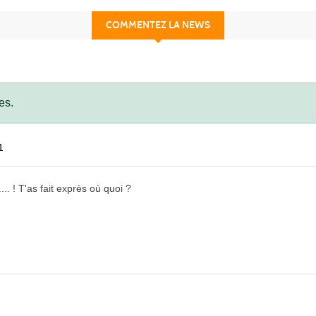
COMMENTEZ LA NEWS
es.
1
.... ! T'as fait exprès où quoi ?