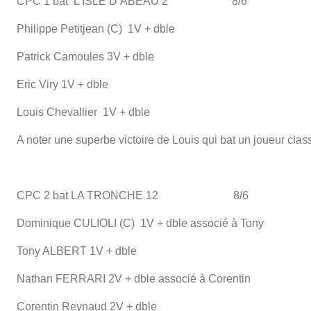
CPC 1 bat L’ISLE D’ABEAU 2 8/6
Philippe Petitjean (C) 1V + dble
Patrick Camoules 3V + dble
Eric Viry 1V + dble
Louis Chevallier 1V + dble
A noter une superbe victoire de Louis qui bat un joueur clas
CPC 2 bat LA TRONCHE 12 8/6
Dominique CULIOLI (C) 1V + dble associé à Tony
Tony ALBERT 1V + dble
Nathan FERRARI 2V + dble associé à Corentin
Corentin Reynaud 2V + dble