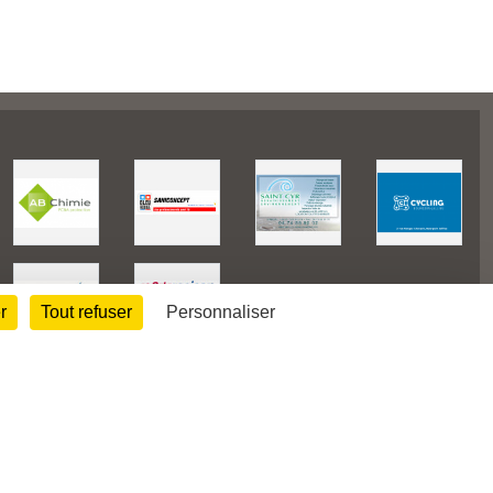
r
Tout refuser
Personnaliser
38644
visites
Informations légales
Signaler un contenu inapproprié