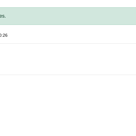
es.
0:26